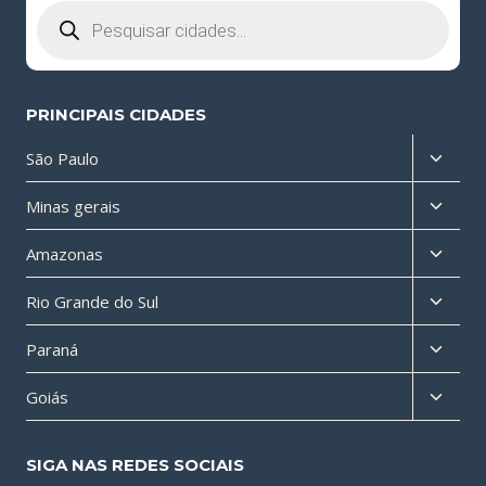
Pesquisar
produtos
PRINCIPAIS CIDADES
Altern
São Paulo
menu
Altern
Minas gerais
filho
menu
Altern
Amazonas
filho
menu
Altern
Rio Grande do Sul
filho
menu
Altern
Paraná
filho
menu
Altern
Goiás
filho
menu
filho
SIGA NAS REDES SOCIAIS