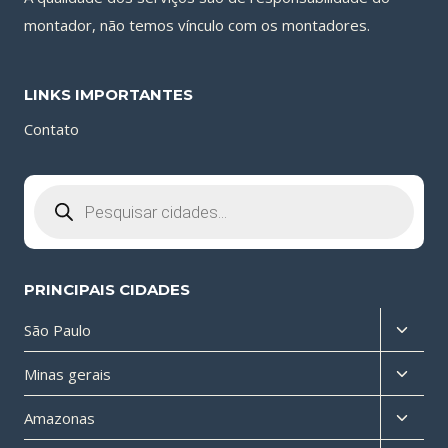
montador, não temos vínculo com os montadores.
LINKS IMPORTANTES
Contato
Pesquisar
produtos
PRINCIPAIS CIDADES
Altern
São Paulo
menu
Altern
Minas gerais
filho
menu
Altern
Amazonas
filho
menu