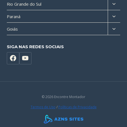
Altern
Rio Grande do Sul
filho
menu
Altern
Paraná
filho
menu
Altern
Goiás
filho
menu
filho
SIGA NAS REDES SOCIAIS
© 2026 Encontre Montador
Termos de Uso
/
Políticas de Privacidade