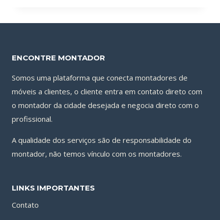
original
atual
era:
é:
R$150.00.
R$120.00.
ENCONTRE MONTADOR
Somos uma plataforma que conecta montadores de
móveis a clientes, o cliente entra em contato direto com
o montador da cidade desejada e negocia direto com o
profissional.
A qualidade dos serviços são de responsabilidade do
montador, não temos vínculo com os montadores.
LINKS IMPORTANTES
Contato