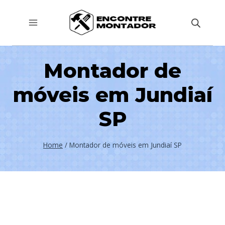
Pular
para
o
Conteúdo
Montador de
móveis em Jundiaí
SP
Home
/
Montador de móveis em Jundiaí SP