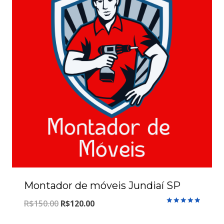
Montador de móveis Jundiaí SP
O
O
R$
150.00
R$
120.00
Avaliação
5.00
preço
preço
de 5