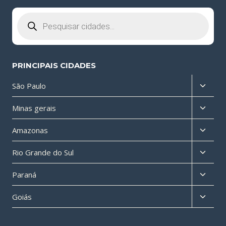
Pesquisar
produtos
PRINCIPAIS CIDADES
Altern
São Paulo
menu
Altern
Minas gerais
filho
menu
Altern
Amazonas
filho
menu
Altern
Rio Grande do Sul
filho
menu
Altern
Paraná
filho
menu
Altern
Goiás
filho
menu
filho