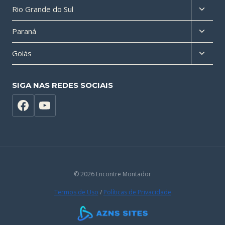
Altern
Rio Grande do Sul
filho
menu
Altern
Paraná
filho
menu
Altern
Goiás
filho
menu
filho
SIGA NAS REDES SOCIAIS
© 2026 Encontre Montador
Termos de Uso
/
Políticas de Privacidade