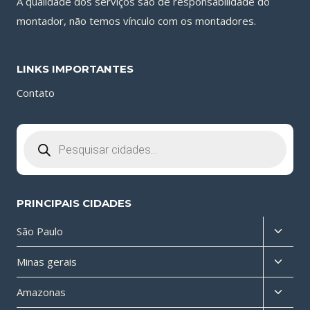
A qualidade dos serviços são de responsabilidade do
montador, não temos vínculo com os montadores.
LINKS IMPORTANTES
Contato
Pesquisar
produtos
PRINCIPAIS CIDADES
Altern
São Paulo
menu
Altern
Minas gerais
filho
menu
Altern
Amazonas
filho
menu