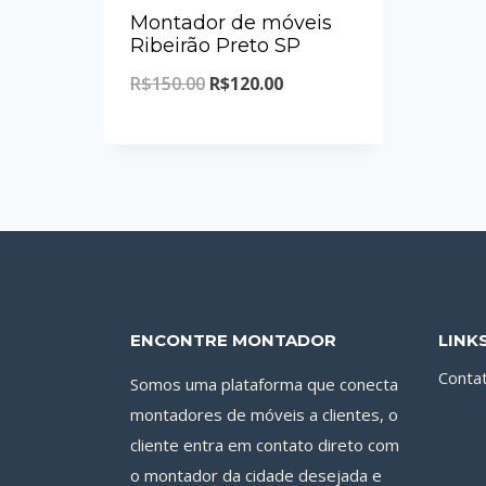
Montador de móveis
Ribeirão Preto SP
O
O
R$
150.00
R$
120.00
preço
preço
original
atual
era:
é:
R$150.00.
R$120.00.
ENCONTRE MONTADOR
LINK
Conta
Somos uma plataforma que conecta
montadores de móveis a clientes, o
cliente entra em contato direto com
o montador da cidade desejada e