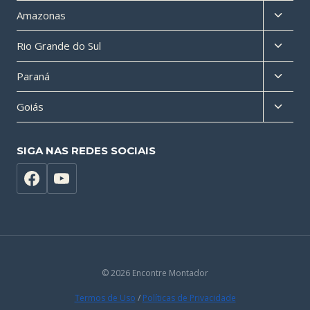
menu
Altern
Amazonas
filho
menu
Altern
Rio Grande do Sul
filho
menu
Altern
Paraná
filho
menu
Altern
Goiás
filho
menu
filho
SIGA NAS REDES SOCIAIS
© 2026 Encontre Montador
Termos de Uso
/
Políticas de Privacidade