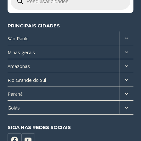
PRINCIPAIS CIDADES
Altern
São Paulo
menu
Altern
Minas gerais
filho
menu
Altern
Amazonas
filho
menu
Altern
Rio Grande do Sul
filho
menu
Altern
Paraná
filho
menu
Altern
Goiás
filho
menu
filho
SIGA NAS REDES SOCIAIS