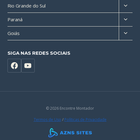
Altern
Rio Grande do Sul
filho
menu
Altern
Paraná
filho
menu
Altern
Goiás
filho
menu
filho
SIGA NAS REDES SOCIAIS
© 2026 Encontre Montador
Termos de Uso
/
Políticas de Privacidade