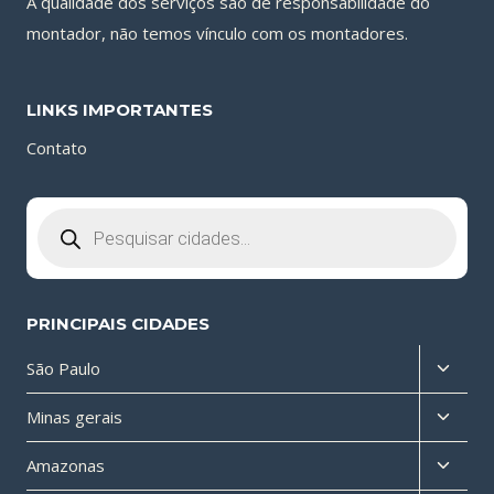
A qualidade dos serviços são de responsabilidade do
montador, não temos vínculo com os montadores.
LINKS IMPORTANTES
Contato
Pesquisar
produtos
PRINCIPAIS CIDADES
Altern
São Paulo
menu
Altern
Minas gerais
filho
menu
Altern
Amazonas
filho
menu