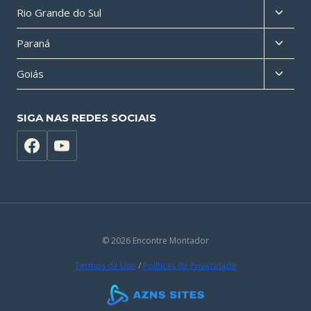
Altern
Rio Grande do Sul
filho
menu
Altern
Paraná
filho
menu
Altern
Goiás
filho
menu
filho
SIGA NAS REDES SOCIAIS
© 2026 Encontre Montador
Termos de Uso
/
Políticas de Privacidade