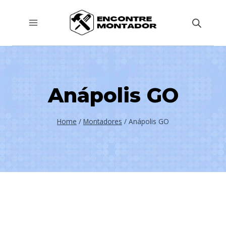
Pular
para
o
Conteúdo
Anápolis GO
Home
/
Montadores
/
Anápolis GO