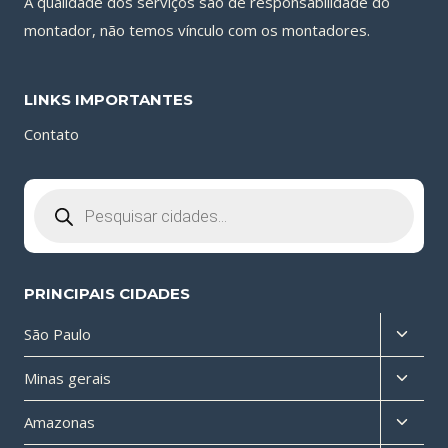
A qualidade dos serviços são de responsabilidade do
montador, não temos vínculo com os montadores.
LINKS IMPORTANTES
Contato
Pesquisar
produtos
PRINCIPAIS CIDADES
Altern
São Paulo
menu
Altern
Minas gerais
filho
menu
Altern
Amazonas
filho
menu