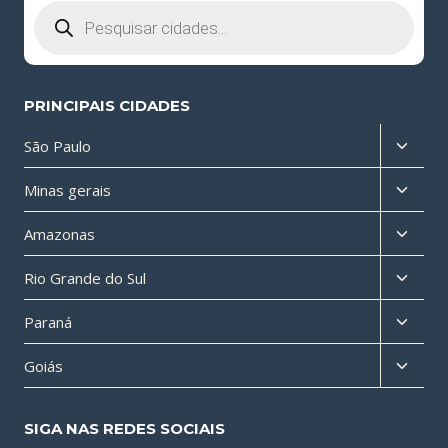
Pesquisar
produtos
PRINCIPAIS CIDADES
Altern
São Paulo
menu
Altern
Minas gerais
filho
menu
Altern
Amazonas
filho
menu
Altern
Rio Grande do Sul
filho
menu
Altern
Paraná
filho
menu
Altern
Goiás
filho
menu
filho
SIGA NAS REDES SOCIAIS