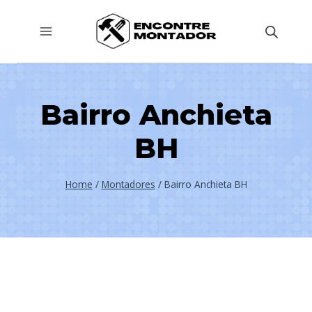
Pular
para
o
Conteúdo
Bairro Anchieta
BH
Home
/
Montadores
/
Bairro Anchieta BH