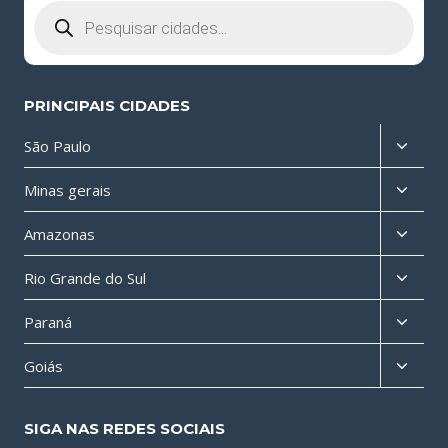
Pesquisar
produtos
PRINCIPAIS CIDADES
Altern
São Paulo
menu
Altern
Minas gerais
filho
menu
Altern
Amazonas
filho
menu
Altern
Rio Grande do Sul
filho
menu
Altern
Paraná
filho
menu
Altern
Goiás
filho
menu
filho
SIGA NAS REDES SOCIAIS