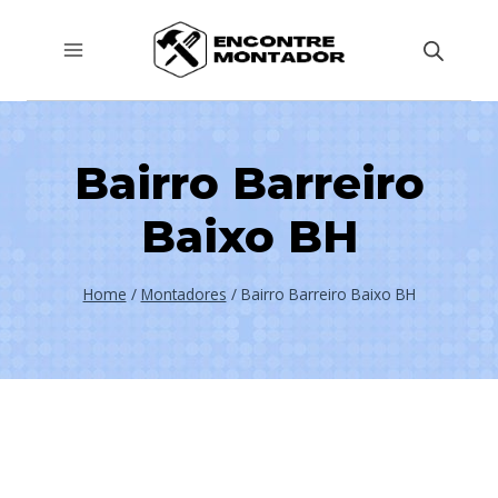
Pular
para
o
Conteúdo
Bairro Barreiro
Baixo BH
Home
/
Montadores
/
Bairro Barreiro Baixo BH