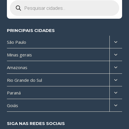
Pesquisar
produtos
PRINCIPAIS CIDADES
Altern
São Paulo
menu
Altern
Minas gerais
filho
menu
Altern
Amazonas
filho
menu
Altern
Rio Grande do Sul
filho
menu
Altern
Paraná
filho
menu
Altern
Goiás
filho
menu
filho
SIGA NAS REDES SOCIAIS