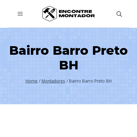
Pular
para
o
Conteúdo
Bairro Barro Preto
BH
Home
/
Montadores
/
Bairro Barro Preto BH