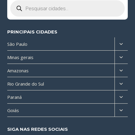
Pesquisar
produtos
PRINCIPAIS CIDADES
Altern
São Paulo
menu
Altern
Minas gerais
filho
menu
Altern
Amazonas
filho
menu
Altern
Rio Grande do Sul
filho
menu
Altern
Paraná
filho
menu
Altern
Goiás
filho
menu
filho
SIGA NAS REDES SOCIAIS