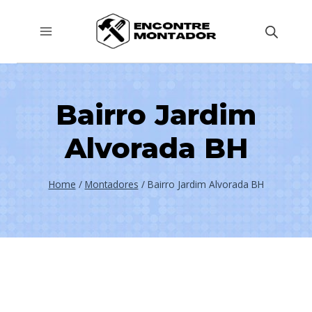
Pular
para
o
Conteúdo
Bairro Jardim
Alvorada BH
Home
/
Montadores
/
Bairro Jardim Alvorada BH