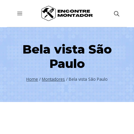
Pular
para
o
Conteúdo
Bela vista São
Paulo
Home
/
Montadores
/
Bela vista São Paulo