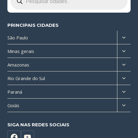
PRINCIPAIS CIDADES
Altern
São Paulo
menu
Altern
Minas gerais
filho
menu
Altern
Amazonas
filho
menu
Altern
Rio Grande do Sul
filho
menu
Altern
Paraná
filho
menu
Altern
Goiás
filho
menu
filho
SIGA NAS REDES SOCIAIS