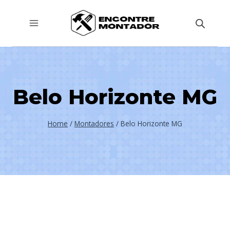
Pular
para
o
Conteúdo
Belo Horizonte MG
Home
/
Montadores
/
Belo Horizonte MG