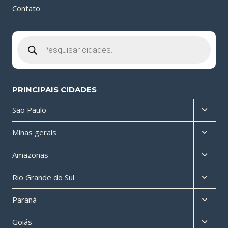
Contato
Pesquisar
produtos
PRINCIPAIS CIDADES
Altern
São Paulo
menu
Altern
Minas gerais
filho
menu
Altern
Amazonas
filho
menu
Altern
Rio Grande do Sul
filho
menu
Altern
Paraná
filho
menu
Altern
Goiás
filho