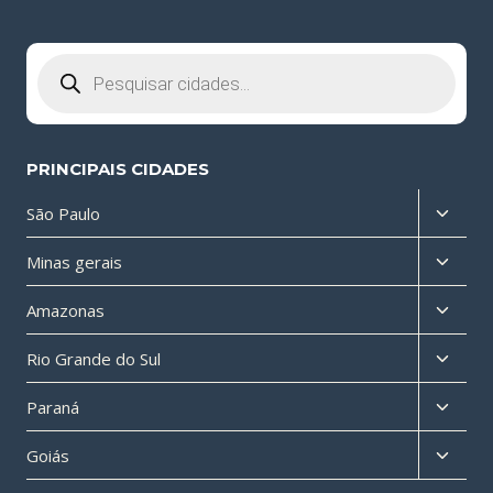
Pesquisar
produtos
PRINCIPAIS CIDADES
Altern
São Paulo
menu
Altern
Minas gerais
filho
menu
Altern
Amazonas
filho
menu
Altern
Rio Grande do Sul
filho
menu
Altern
Paraná
filho
menu
Altern
Goiás
filho
menu