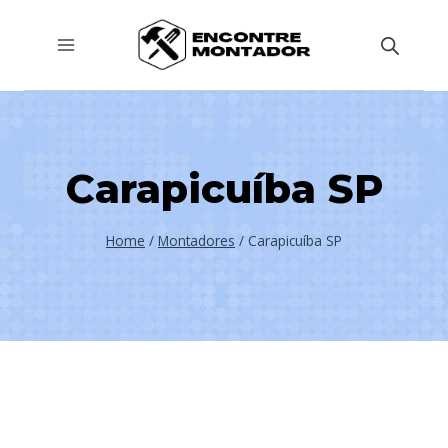
Pular
para
o
Conteúdo
Carapicuíba SP
Home
/
Montadores
/
Carapicuíba SP