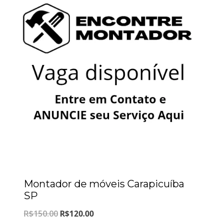
Montador de móveis Carapicuíba
SP
O
O
R$
150.00
R$
120.00