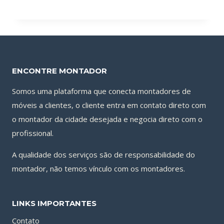
preço
preço
original
atual
era:
é:
R$150.00.
R$120.00.
ENCONTRE MONTADOR
Somos uma plataforma que conecta montadores de
móveis a clientes, o cliente entra em contato direto com
o montador da cidade desejada e negocia direto com o
profissional.
A qualidade dos serviços são de responsabilidade do
montador, não temos vínculo com os montadores.
LINKS IMPORTANTES
Contato