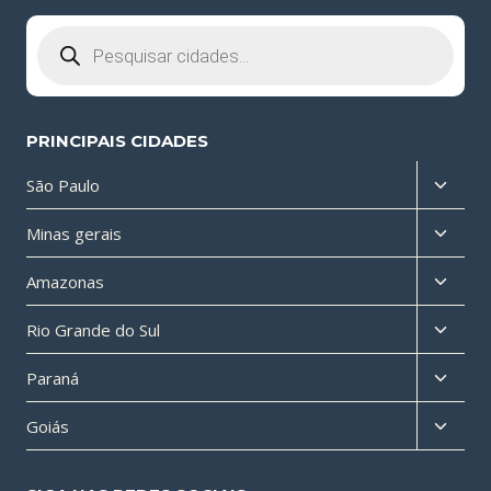
Pesquisar
produtos
PRINCIPAIS CIDADES
Altern
São Paulo
menu
Altern
Minas gerais
filho
menu
Altern
Amazonas
filho
menu
Altern
Rio Grande do Sul
filho
menu
Altern
Paraná
filho
menu
Altern
Goiás
filho
menu
filho