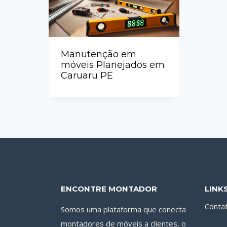
Manutenção em
móveis Planejados em
Caruaru PE
ENCONTRE MONTADOR
LINK
Conta
Somos uma plataforma que conecta
montadores de móveis a clientes, o