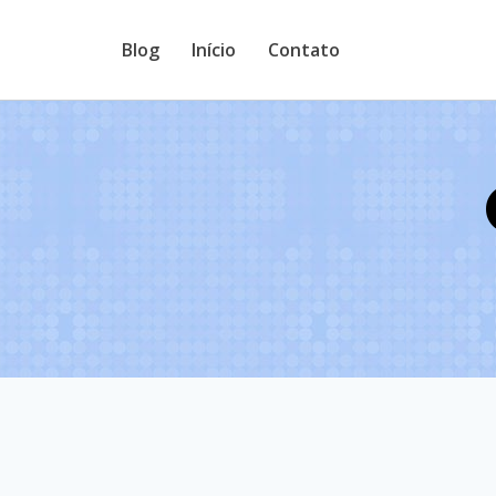
Pular
Blog
Início
Contato
para
o
Conteúdo