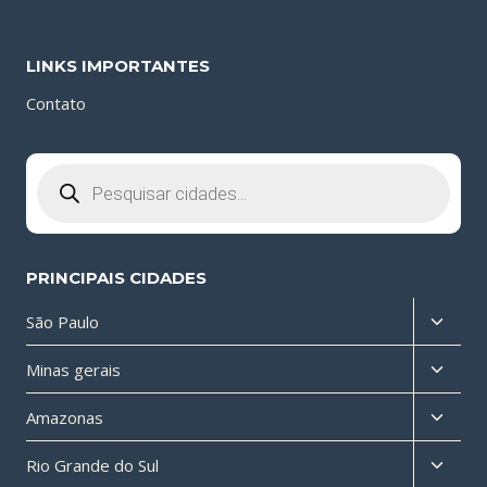
LINKS IMPORTANTES
Contato
Pesquisar
produtos
PRINCIPAIS CIDADES
Altern
São Paulo
menu
Altern
Minas gerais
filho
menu
Altern
Amazonas
filho
menu
Altern
Rio Grande do Sul
filho