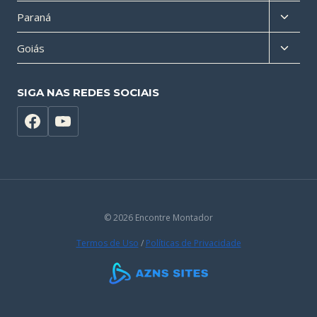
menu
Altern
Paraná
filho
menu
Altern
Goiás
filho
menu
filho
SIGA NAS REDES SOCIAIS
© 2026 Encontre Montador
Termos de Uso
/
Políticas de Privacidade