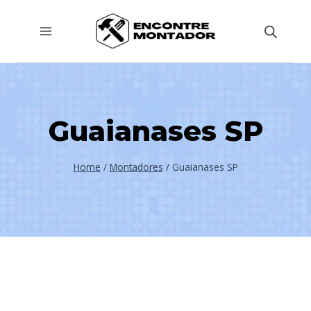
Pular
para
o
Conteúdo
Guaianases SP
Home
/
Montadores
/
Guaianases SP