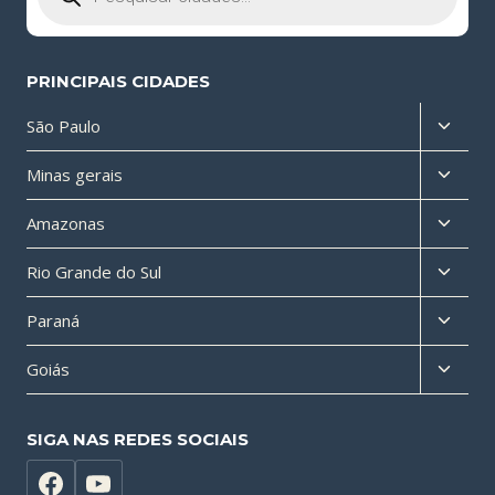
PRINCIPAIS CIDADES
Altern
São Paulo
menu
Altern
Minas gerais
filho
menu
Altern
Amazonas
filho
menu
Altern
Rio Grande do Sul
filho
menu
Altern
Paraná
filho
menu
Altern
Goiás
filho
menu
filho
SIGA NAS REDES SOCIAIS