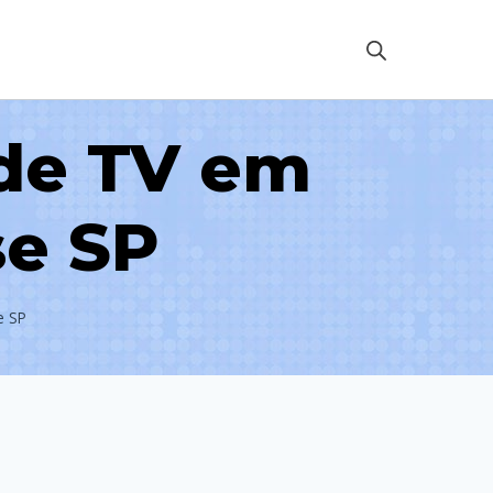
 de TV em
se SP
e SP