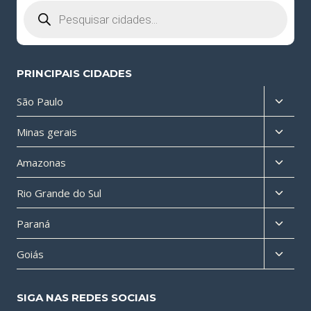
Pesquisar
produtos
PRINCIPAIS CIDADES
Altern
São Paulo
menu
Altern
Minas gerais
filho
menu
Altern
Amazonas
filho
menu
Altern
Rio Grande do Sul
filho
menu
Altern
Paraná
filho
menu
Altern
Goiás
filho
menu
filho
SIGA NAS REDES SOCIAIS