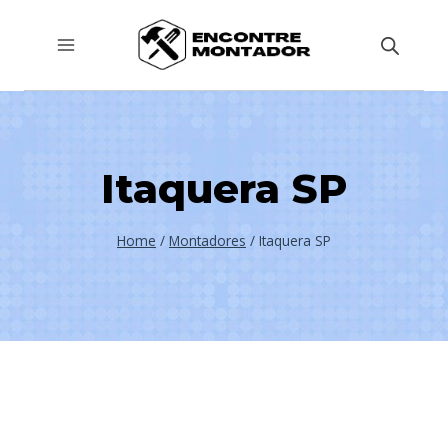
Pular
para
o
Conteúdo
Itaquera SP
Home
/
Montadores
/
Itaquera SP