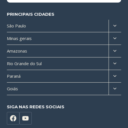
PRINCIPAIS CIDADES
Altern
São Paulo
menu
Altern
Minas gerais
filho
menu
Altern
Amazonas
filho
menu
Altern
Rio Grande do Sul
filho
menu
Altern
Paraná
filho
menu
Altern
Goiás
filho
menu
filho
SIGA NAS REDES SOCIAIS