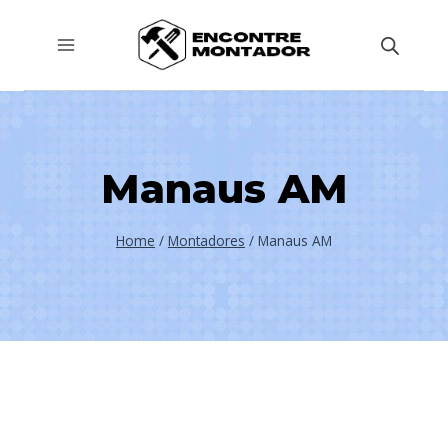
Pular
para
o
Conteúdo
Manaus AM
Home
/
Montadores
/
Manaus AM