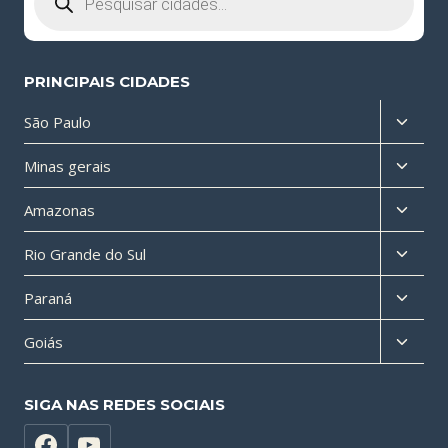
PRINCIPAIS CIDADES
Altern
São Paulo
menu
Altern
Minas gerais
filho
menu
Altern
Amazonas
filho
menu
Altern
Rio Grande do Sul
filho
menu
Altern
Paraná
filho
menu
Altern
Goiás
filho
menu
filho
SIGA NAS REDES SOCIAIS