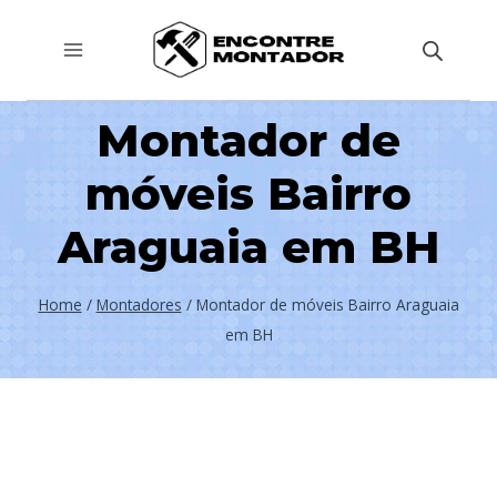
Pular
para
o
Conteúdo
Montador de
móveis Bairro
Araguaia em BH
Home
/
Montadores
/
Montador de móveis Bairro Araguaia
em BH