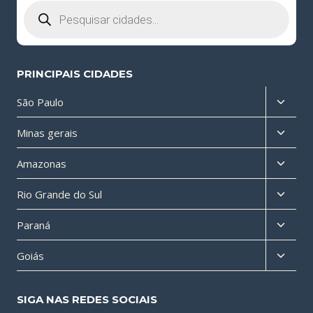
Pesquisar
produtos
PRINCIPAIS CIDADES
Altern
São Paulo
menu
Altern
Minas gerais
filho
menu
Altern
Amazonas
filho
menu
Altern
Rio Grande do Sul
filho
menu
Altern
Paraná
filho
menu
Altern
Goiás
filho
menu
filho
SIGA NAS REDES SOCIAIS