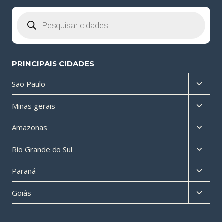
Pesquisar
produtos
PRINCIPAIS CIDADES
Altern
São Paulo
menu
Altern
Minas gerais
filho
menu
Altern
Amazonas
filho
menu
Altern
Rio Grande do Sul
filho
menu
Altern
Paraná
filho
menu
Altern
Goiás
filho
menu
filho