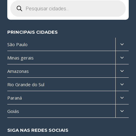
Pesquisar
produtos
PRINCIPAIS CIDADES
Altern
São Paulo
menu
Altern
Minas gerais
filho
menu
Altern
Amazonas
filho
menu
Altern
Rio Grande do Sul
filho
menu
Altern
Paraná
filho
menu
Altern
Goiás
filho
menu
filho
SIGA NAS REDES SOCIAIS