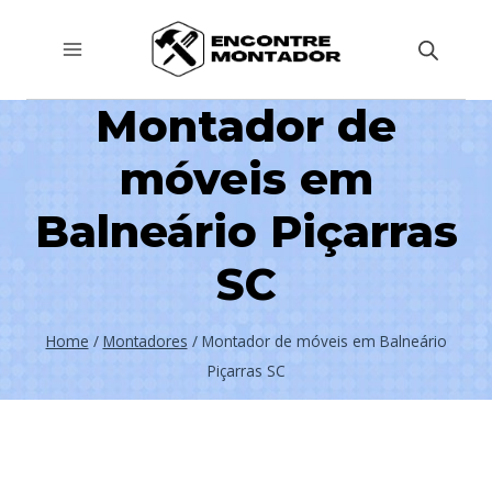
Pular
para
o
Montador de
Conteúdo
móveis em
Balneário Piçarras
SC
Home
/
Montadores
/
Montador de móveis em Balneário
Piçarras SC