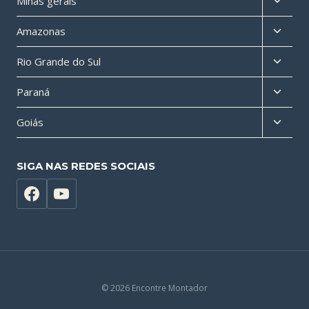
Minas gerais
filho
menu
Altern
Amazonas
filho
menu
Altern
Rio Grande do Sul
filho
menu
Altern
Paraná
filho
menu
Altern
Goiás
filho
menu
filho
SIGA NAS REDES SOCIAIS
© 2026 Encontre Montador