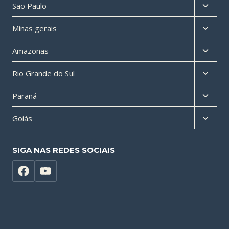
Altern
São Paulo
menu
Altern
Minas gerais
filho
menu
Altern
Amazonas
filho
menu
Altern
Rio Grande do Sul
filho
menu
Altern
Paraná
filho
menu
Altern
Goiás
filho
menu
filho
SIGA NAS REDES SOCIAIS