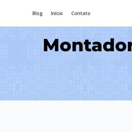
Pular
Blog
Início
Contato
para
o
Conteúdo
Montador