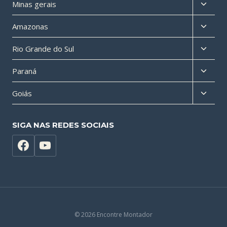
Altern
Minas gerais
filho
menu
Altern
Amazonas
filho
menu
Altern
Rio Grande do Sul
filho
menu
Altern
Paraná
filho
menu
Altern
Goiás
filho
menu
filho
SIGA NAS REDES SOCIAIS
© 2026 Encontre Montador