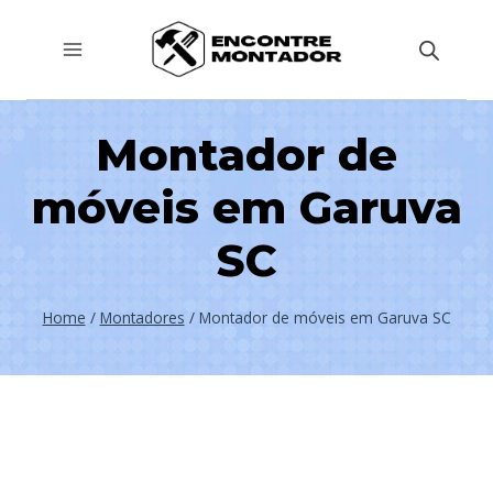
Pular
para
o
Conteúdo
Montador de
móveis em Garuva
SC
Home
/
Montadores
/
Montador de móveis em Garuva SC