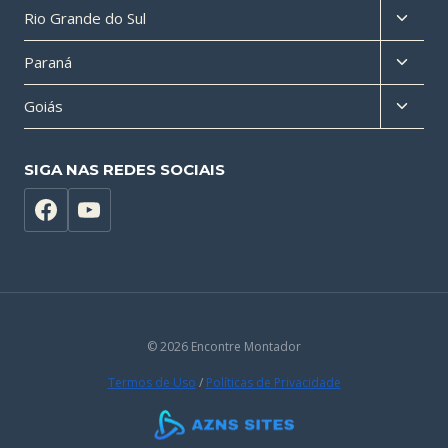
Altern
Rio Grande do Sul
filho
menu
Altern
Paraná
filho
menu
Altern
Goiás
filho
menu
filho
SIGA NAS REDES SOCIAIS
© 2026 Encontre Montador
Termos de Uso
/
Políticas de Privacidade