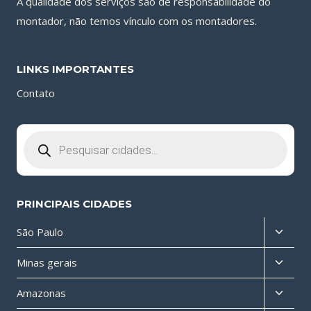
A qualidade dos serviços são de responsabilidade do
montador, não temos vínculo com os montadores.
LINKS IMPORTANTES
Contato
Pesquisar
produtos
PRINCIPAIS CIDADES
Altern
São Paulo
menu
Altern
Minas gerais
filho
menu
Altern
Amazonas
filho
menu