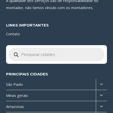
A qualidade dos serviços são de responsabilidade do
montador, não temos vínculo com os montadores.
LINKS IMPORTANTES
Contato
Pesquisar
produtos
PRINCIPAIS CIDADES
Altern
São Paulo
menu
Altern
Minas gerais
filho
menu
Altern
Amazonas
filho
menu