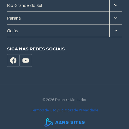
Altern
Rio Grande do Sul
filho
menu
Altern
Paraná
filho
menu
Altern
Goiás
filho
menu
filho
SIGA NAS REDES SOCIAIS
© 2026 Encontre Montador
Termos de Uso
/
Políticas de Privacidade