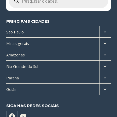
PRINCIPAIS CIDADES
Altern
São Paulo
menu
Altern
Minas gerais
filho
menu
Altern
Amazonas
filho
menu
Altern
Rio Grande do Sul
filho
menu
Altern
Paraná
filho
menu
Altern
Goiás
filho
menu
filho
SIGA NAS REDES SOCIAIS