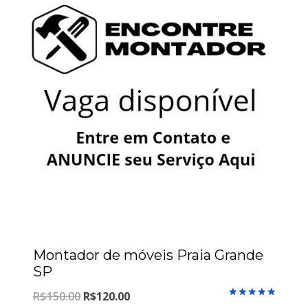
Montador de móveis Praia Grande
SP
O
O
R$
150.00
R$
120.00
Avaliação