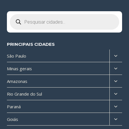
Pesquisar
produtos
PRINCIPAIS CIDADES
Altern
São Paulo
menu
Altern
Minas gerais
filho
menu
Altern
Amazonas
filho
menu
Altern
Rio Grande do Sul
filho
menu
Altern
Paraná
filho
menu
Altern
Goiás
filho
menu