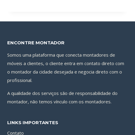
5.00
preço
preço
de 5
original
atual
era:
é:
R$150.00.
R$120.00.
ENCONTRE MONTADOR
Somos uma plataforma que conecta montadores de
móveis a clientes, o cliente entra em contato direto com
o montador da cidade desejada e negocia direto com o
profissional.
A qualidade dos serviços são de responsabilidade do
montador, não temos vínculo com os montadores.
LINKS IMPORTANTES
Contato