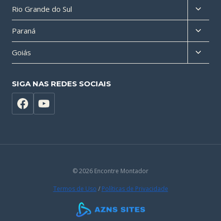
Altern
Rio Grande do Sul
filho
menu
Altern
Paraná
filho
menu
Altern
Goiás
filho
menu
filho
SIGA NAS REDES SOCIAIS
© 2026 Encontre Montador
Termos de Uso
/
Políticas de Privacidade