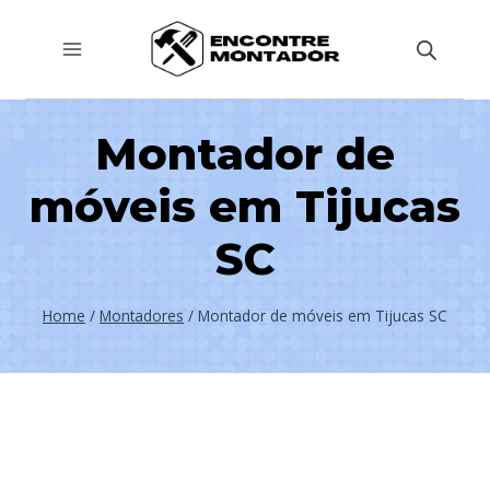
Pular
para
o
Conteúdo
Montador de
móveis em Tijucas
SC
Home
/
Montadores
/
Montador de móveis em Tijucas SC