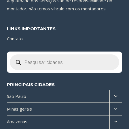
A qualidade dos serviços são de responsabilidade do
montador, não temos vínculo com os montadores.
LINKS IMPORTANTES
Contato
Pesquisar
produtos
PRINCIPAIS CIDADES
Altern
São Paulo
menu
Altern
Minas gerais
filho
menu
Altern
Amazonas
filho
menu