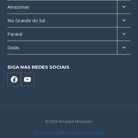
menu
Altern
Amazonas
filho
menu
Altern
Rio Grande do Sul
filho
menu
Altern
Paraná
filho
menu
Altern
Goiás
filho
menu
filho
SIGA NAS REDES SOCIAIS
© 2026 Encontre Montador
Termos de Uso
/
Políticas de Privacidade