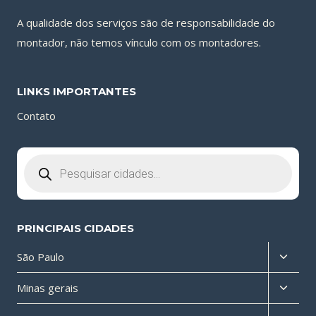
A qualidade dos serviços são de responsabilidade do
montador, não temos vínculo com os montadores.
LINKS IMPORTANTES
Contato
Pesquisar
produtos
PRINCIPAIS CIDADES
Altern
São Paulo
menu
Altern
Minas gerais
filho
menu