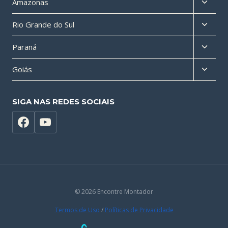
Altern
Amazonas
filho
menu
Altern
Rio Grande do Sul
filho
menu
Altern
Paraná
filho
menu
Altern
Goiás
filho
menu
filho
SIGA NAS REDES SOCIAIS
© 2026 Encontre Montador
Termos de Uso
/
Políticas de Privacidade