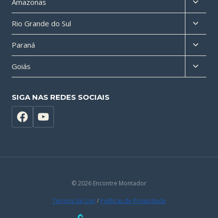
Altern
Amazonas
filho
menu
Altern
Rio Grande do Sul
filho
menu
Altern
Paraná
filho
menu
Altern
Goiás
filho
menu
filho
SIGA NAS REDES SOCIAIS
© 2026 Encontre Montador
Termos de Uso
/
Políticas de Privacidade