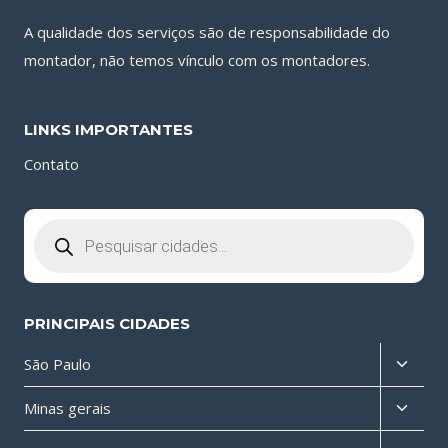
A qualidade dos serviços são de responsabilidade do
montador, não temos vínculo com os montadores.
LINKS IMPORTANTES
Contato
Pesquisar
produtos
PRINCIPAIS CIDADES
Altern
São Paulo
menu
Altern
Minas gerais
filho
menu