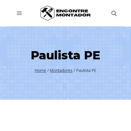
Pular
para
o
Conteúdo
Paulista PE
Home
/
Montadores
/
Paulista PE