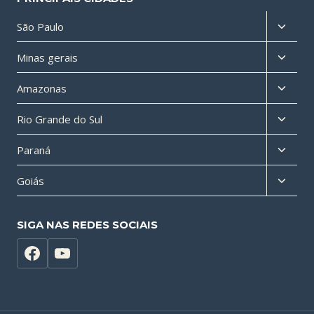
Altern
São Paulo
menu
Altern
Minas gerais
filho
menu
Altern
Amazonas
filho
menu
Altern
Rio Grande do Sul
filho
menu
Altern
Paraná
filho
menu
Altern
Goiás
filho
menu
filho
SIGA NAS REDES SOCIAIS