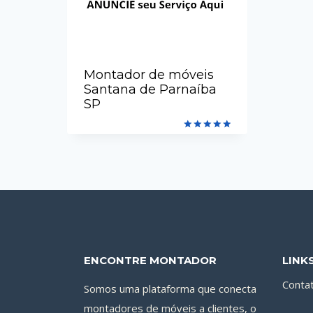
Montador de móveis
Santana de Parnaíba
SP
Avaliação
5.00
de 5
ENCONTRE MONTADOR
LINK
Conta
Somos uma plataforma que conecta
montadores de móveis a clientes, o