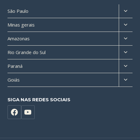
Altern
São Paulo
menu
Altern
Minas gerais
filho
menu
Altern
Amazonas
filho
menu
Altern
Rio Grande do Sul
filho
menu
Altern
Paraná
filho
menu
Altern
Goiás
filho
menu
filho
SIGA NAS REDES SOCIAIS