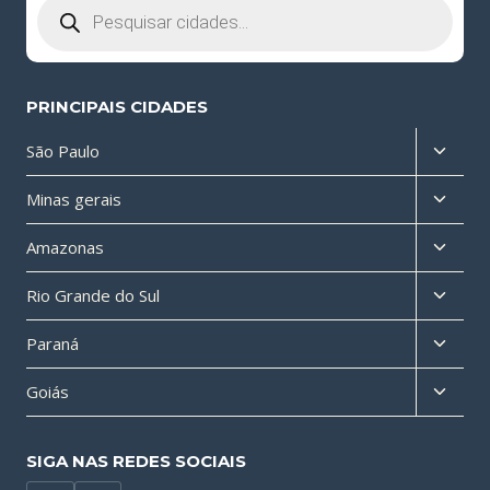
produtos
PRINCIPAIS CIDADES
Altern
São Paulo
menu
Altern
Minas gerais
filho
menu
Altern
Amazonas
filho
menu
Altern
Rio Grande do Sul
filho
menu
Altern
Paraná
filho
menu
Altern
Goiás
filho
menu
filho
SIGA NAS REDES SOCIAIS