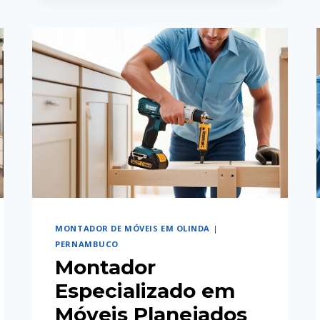
UM
MONTADOR
DE
MÓVEIS
EM
CARUARU
PODE
TE
POUPAR
TEMPO
E
DOR
DE
MONTADOR DE MÓVEIS EM OLINDA
|
PERNAMBUCO
CABEÇA
Montador
Especializado em
Móveis Planejados