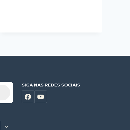
MÓVEIS
PERTO
DE
MIM
EM
OLINDA
SIGA NAS REDES SOCIAIS
Alternar