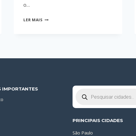
o…
MONTADOR
LER MAIS
ESPECIALIZADO
EM
MÓVEIS
PLANEJADOS
EM
OLINDA
S IMPORTANTES
Pesquisar
produtos
to
PRINCIPAIS CIDADES
São Paulo