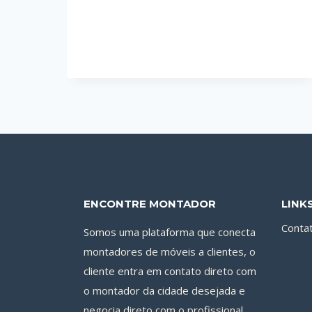
UM
SOFÁ
RETRÁTIL
EM
OLINDA
ENCONTRE MONTADOR
LINK
Conta
Somos uma plataforma que conecta
montadores de móveis a clientes, o
cliente entra em contato direto com
o montador da cidade desejada e
negocia direto com o profissional.