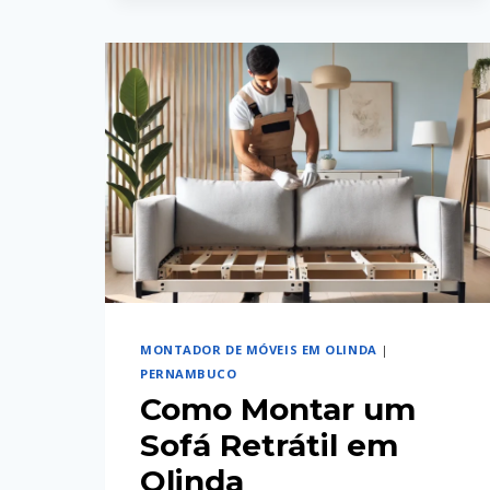
UM
MONTADOR
DE
MÓVEIS
EM
CARUARU
COM
SEGURANÇA
MONTADOR DE MÓVEIS EM OLINDA
|
PERNAMBUCO
Como Montar um
Sofá Retrátil em
Olinda