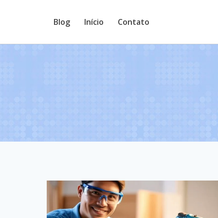
Pular
Blog
Início
Contato
para
o
Conteúdo