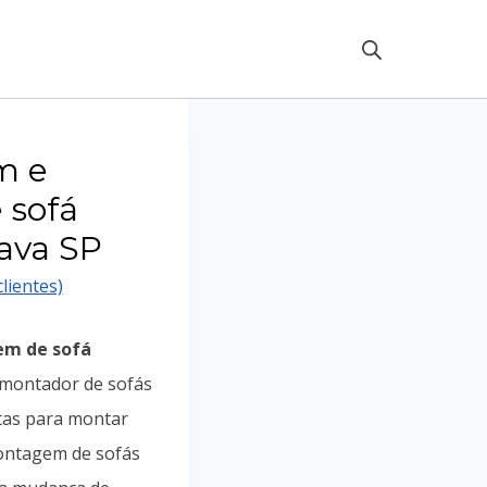
m e
 sofá
pava SP
lientes)
m de sofá
 montador de sofás
tas para montar
 montagem de sofás