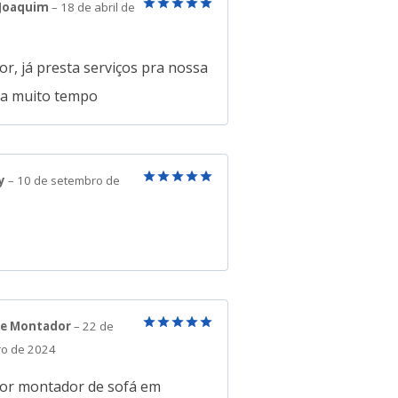
 Joaquim
–
18 de abril de
Avaliação
5
de 5
r, já presta serviços pra nossa
a a muito tempo
y
–
10 de setembro de
Avaliação
5
de 5
re Montador
–
22 de
Avaliação
5
o de 2024
de 5
or montador de sofá em