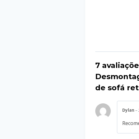
7 avaliaçõ
Desmonta
de sofá ret
Dylan
–
Recome