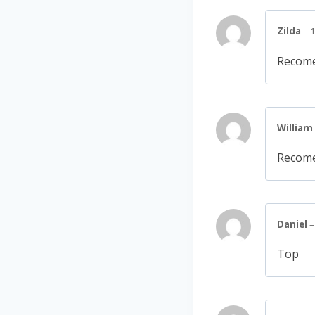
Zilda
–
1
Recome
William
Recome
Daniel
–
Top