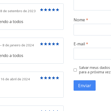
8 de setembro de 2023
Avaliação
5
Nome
*
de 5
ndo a todos
E-mail
*
–
8 de janeiro de 2024
Avaliação
5
de 5
ndo a todos
Salvar meus dados
para a próxima vez
16 de abril de 2024
Avaliação
5
de 5