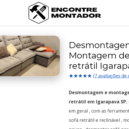
Desmontage
Montagem de
retrátil Igara
(
7
avaliações de c
Avaliado
7
como
5.00
Desmontagem e montage
de 5, com
baseado em
retrátil em Igarapava SP
,
avaliações
de clientes
em geral , com as ferramen
sofá retrátil e reclinável ,