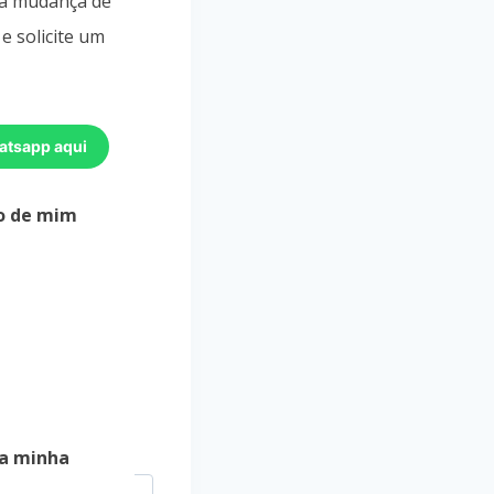
ra mudança de
e solicite um
atsapp aqui
o de mim
a minha