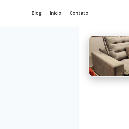
Pular
Blog
Início
Contato
para
o
Conteúdo