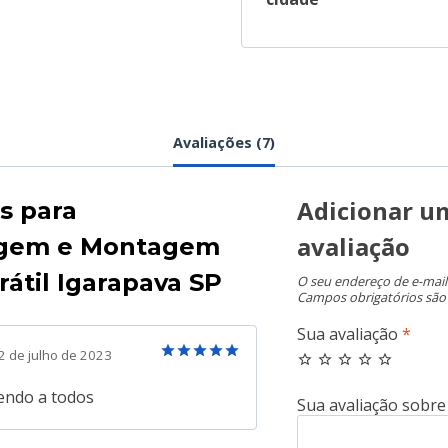
Avaliações (7)
Adicionar u
es para
avaliação
gem e Montagem
rátil Igarapava SP
O seu endereço de e-mail
Campos obrigatórios sã
Sua avaliação
*
2 de julho de 2023
Avaliação
5
de 5
ndo a todos