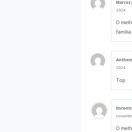
Marcos
2024
O melho
famíli
Anthon
2024
Top
Encont
novembr
O melh