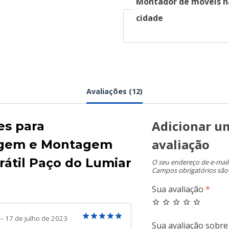
Montador de móveis n
cidade
Avaliações (12)
Adicionar u
es para
avaliação
gem e Montagem
trátil Paço do Lumiar
O seu endereço de e-mail
Campos obrigatórios sã
Sua avaliação
*
–
17 de julho de 2023
Avaliação
5