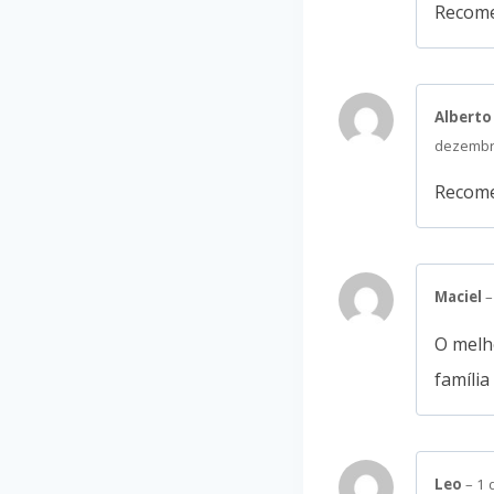
Recome
Alberto
dezembr
Recome
Maciel
–
O melho
famíli
Leo
–
1 