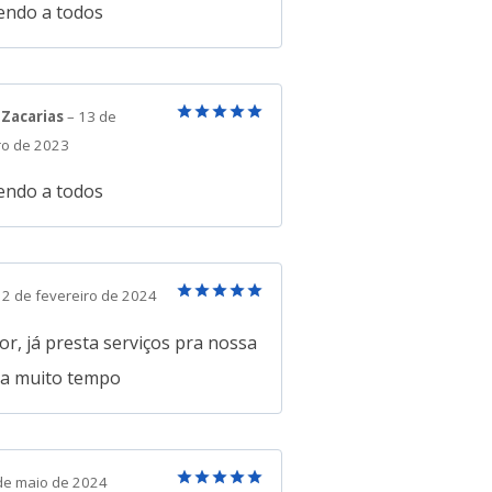
de 5
ndo a todos
 Zacarias
–
13 de
Avaliação
5
o de 2023
de 5
ndo a todos
2 de fevereiro de 2024
Avaliação
5
de 5
r, já presta serviços pra nossa
a a muito tempo
de maio de 2024