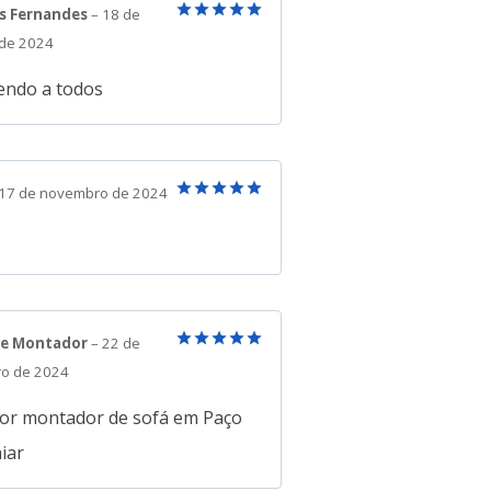
s Fernandes
–
18 de
Avaliação
5
 de 2024
de 5
ndo a todos
17 de novembro de 2024
Avaliação
5
de 5
re Montador
–
22 de
Avaliação
5
o de 2024
de 5
or montador de sofá em Paço
iar