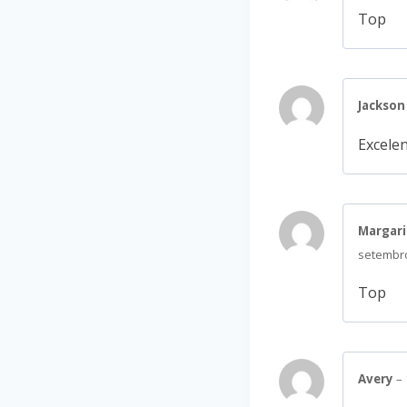
Top
Jackso
Excelen
Margari
setembr
Top
Avery
–