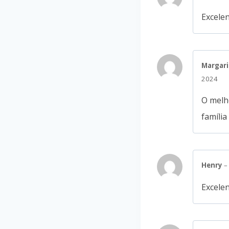
Excelen
Margari
2024
O melho
famíli
Henry
–
Excelen