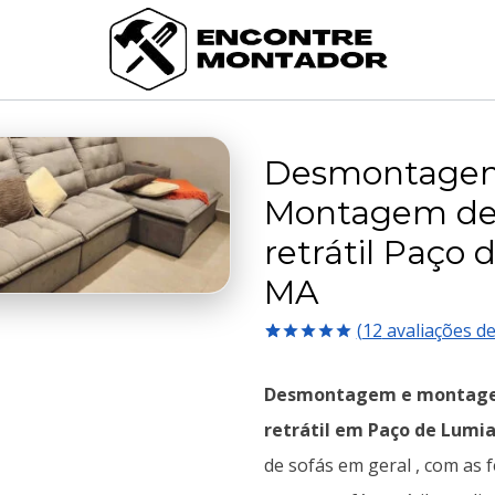
Desmontage
Montagem de
retrátil Paço 
MA
(
12
avaliações de
Avaliado
12
como
5.00
Desmontagem e montage
de 5, com
baseado em
retrátil em Paço de Lumi
avaliações
de clientes
de sofás em geral , com as