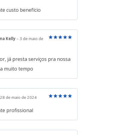
Avaliação
5
de 5
te custo benefício
na Kelly
–
3 de maio de
Avaliação
5
de 5
r, já presta serviços pra nossa
a a muito tempo
28 de maio de 2024
Avaliação
5
de 5
te profissional