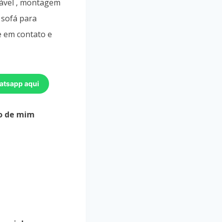
inável , montagem
 sofá para
 em contato e
atsapp aqui
o de mim