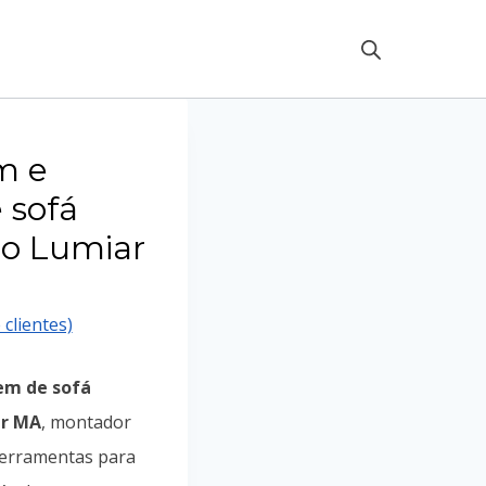
m e
 sofá
do Lumiar
 clientes)
m de sofá
ar MA
, montador
 ferramentas para