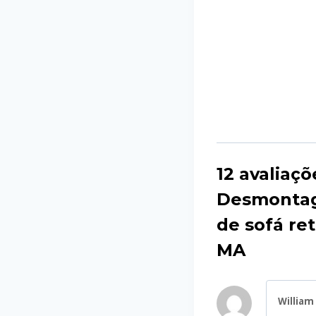
12 avaliaçõ
Desmonta
de sofá re
MA
William