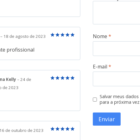
de 5
Nome
*
n
–
18 de agosto de 2023
Avaliação
5
de 5
te profissional
E-mail
*
na Kelly
–
24 de
Avaliação
5
o de 2023
de 5
Salvar meus dados
para a próxima vez
16 de outubro de 2023
Avaliação
5