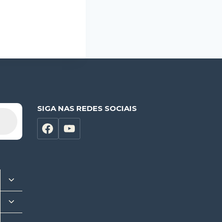
SIGA NAS REDES SOCIAIS
Alternar
menu
Alternar
filho
menu