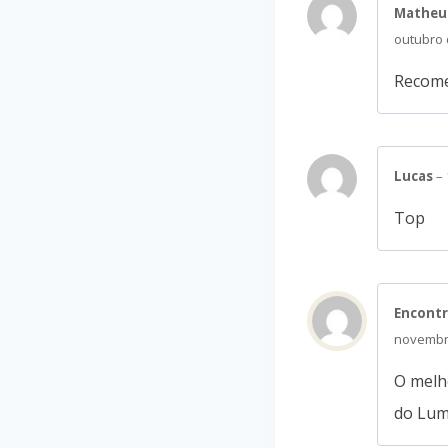
Matheu
outubro
Recome
Lucas
–
Top
Encont
novembr
O melh
do Lum