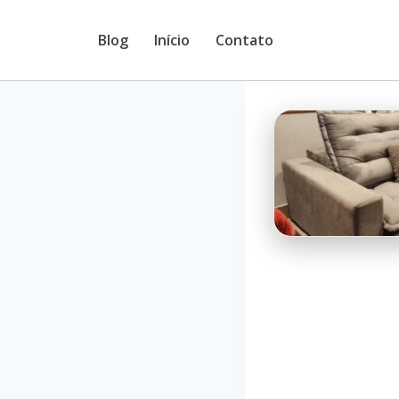
Pular
Blog
Início
Contato
para
o
Conteúdo