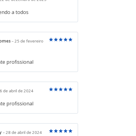
Avaliação
5
de 5
ndo a todos
Gomes
–
25 de fevereiro
Avaliação
5
de 5
te profissional
6 de abril de 2024
Avaliação
5
de 5
te profissional
y
–
28 de abril de 2024