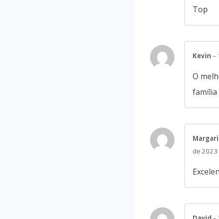
Top
Kevin
–
O melho
famíli
Margari
de 2023
Excelen
David
–