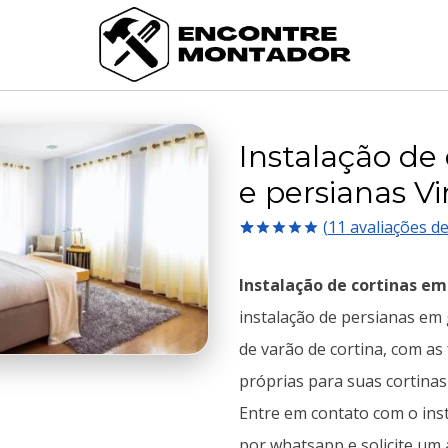
Instalação de 
e persianas V
(
11
avaliações de
Avaliado
11
como
5.00
Instalação de cortinas em
de 5, com
baseado em
instalação de persianas em 
avaliações
de clientes
de varão de cortina, com as
próprias para suas cortinas 
Entre em contato com o inst
por whatsapp e solicite um