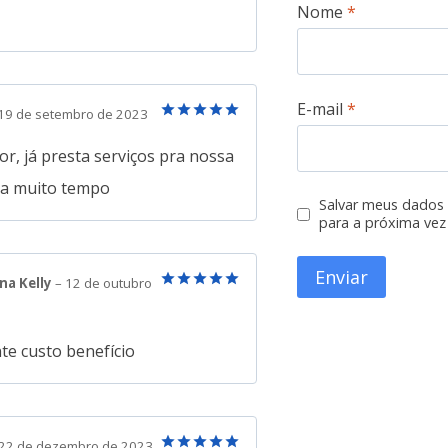
Nome
*
de 5
E-mail
*
19 de setembro de 2023
Avaliação
5
de 5
r, já presta serviços pra nossa
a a muito tempo
Salvar meus dados
para a próxima vez
na Kelly
–
12 de outubro
Avaliação
5
de 5
te custo benefício
22 de dezembro de 2023