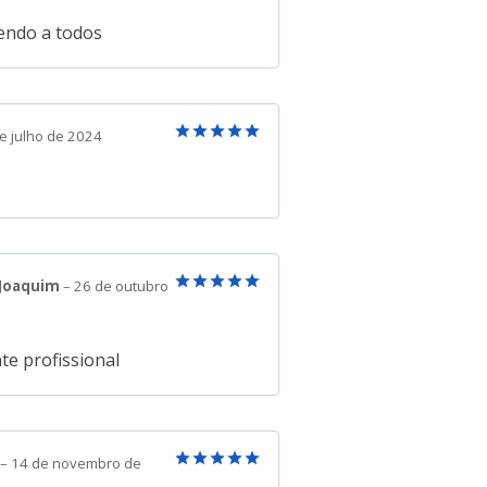
Avaliação
5
de 5
ndo a todos
e julho de 2024
Avaliação
5
de 5
 Joaquim
–
26 de outubro
Avaliação
5
de 5
te profissional
–
14 de novembro de
Avaliação
5