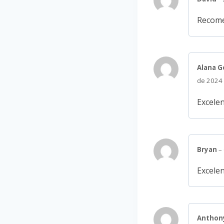
Recome
Alana 
de 2024
Excelen
Bryan
–
Excelen
Anthon