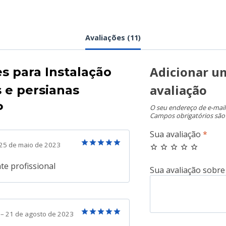
Avaliações (11)
Adicionar u
es para
Instalação
avaliação
s e persianas
P
O seu endereço de e-mail
Campos obrigatórios sã
Sua avaliação
*
25 de maio de 2023
Avaliação
5
de 5
te profissional
n
–
21 de agosto de 2023
Avaliação
5