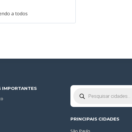
de 5
ndo a todos
S IMPORTANTES
Pesquisar
produtos
to
PRINCIPAIS CIDADES
São Paulo