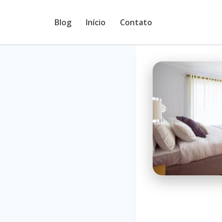
Pular
Blog
Início
Contato
para
o
Conteúdo