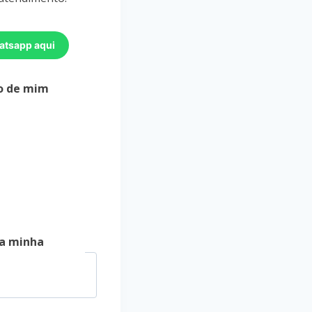
atsapp aqui
o de mim
a minha