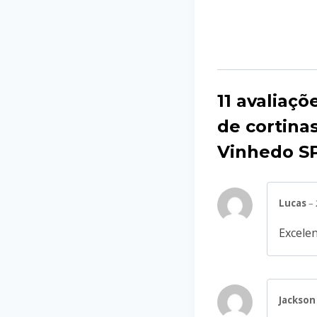
11 avaliaçõ
de cortina
Vinhedo S
Lucas
–
Excelen
Jackso