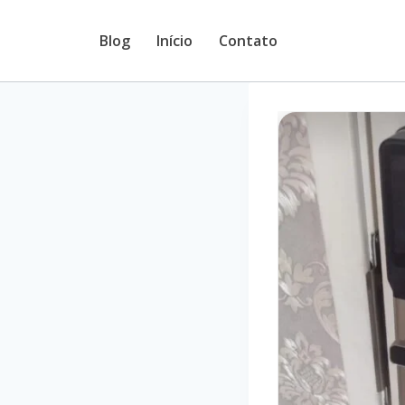
Pular
Blog
Início
Contato
para
o
Conteúdo