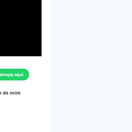
atsapp aqui
o de mim