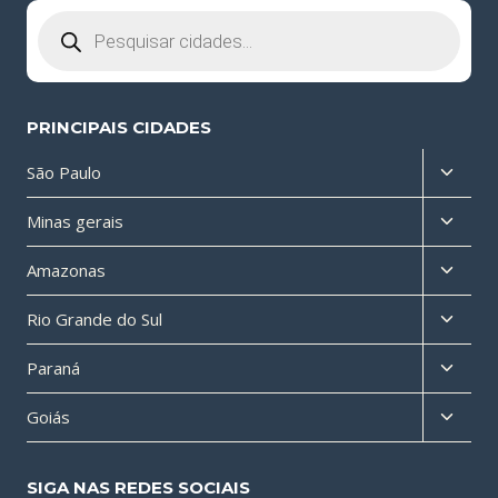
Pesquisar
produtos
PRINCIPAIS CIDADES
Altern
São Paulo
menu
Altern
Minas gerais
filho
menu
Altern
Amazonas
filho
menu
Altern
Rio Grande do Sul
filho
menu
Altern
Paraná
filho
menu
Altern
Goiás
filho
menu
filho
SIGA NAS REDES SOCIAIS